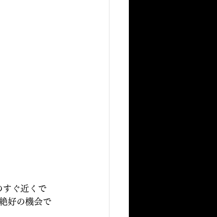
のすぐ近くで
絶好の機会で