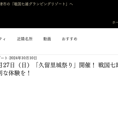
津市の「戦国七雄グランピングリゾート」へ
ホ
ティ
近隣名所
動画
おすすめ
ゾート
2024年10月10日
月27日（日）「久留里城祭り」開催！ 戦国
別な体験を！