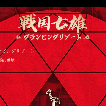
【メディア出演📺】戦国七雄
久留
グランピングリゾートの「投
ング
ンピングリゾート
壺」がフジテレビ『ぽかぽ
郷85番地
か』に登場しました