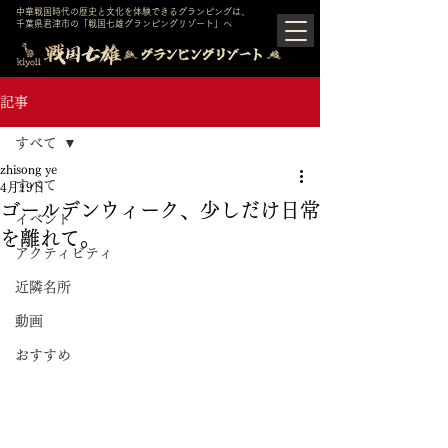
中華戦国時代の歴史と文化を体験できるグランピングは、
千葉県君津市の「戦国七雄グランピングリゾート」へ
記事
すべて
zhisong ye
すべて
4月19日
ゴールデンウィーク、少しだけ日常
イベント
を離れて。
アクティビティ
近隣名所
動画
おすすめ