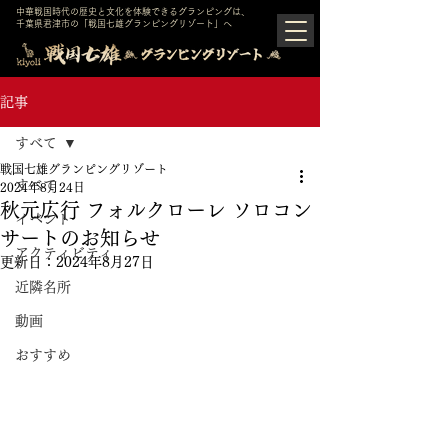
中華戦国時代の歴史と文化を体験できるグランピングは、
千葉県君津市の「戦国七雄グランピングリゾート」へ
記事
すべて
戦国七雄グランピングリゾート
すべて
2024年8月24日
秋元広行 フォルクローレ ソロコン
イベント
サートのお知らせ
アクティビティ
更新日：
2024年8月27日
近隣名所
動画
おすすめ