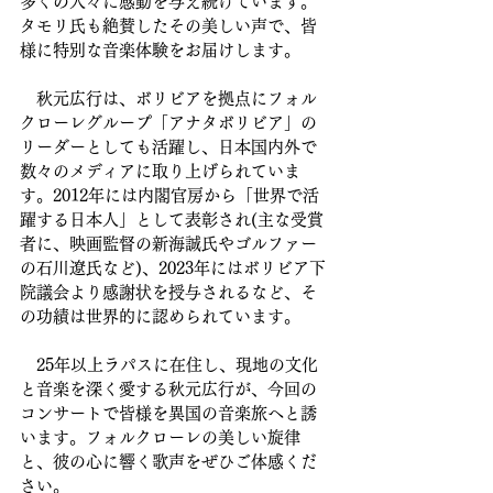
多くの人々に感動を与え続けています。
タモリ氏も絶賛したその美しい声で、皆
様に特別な音楽体験をお届けします。
　秋元広行は、ボリビアを拠点にフォル
クローレグループ「アナタボリビア」の
リーダーとしても活躍し、日本国内外で
数々のメディアに取り上げられていま
す。2012年には内閣官房から「世界で活
躍する日本人」として表彰され(主な受賞
者に、映画監督の新海誠氏やゴルファー
の石川遼氏など)、2023年にはボリビア下
院議会より感謝状を授与されるなど、そ
の功績は世界的に認められています。
　25年以上ラパスに在住し、現地の文化
と音楽を深く愛する秋元広行が、今回の
コンサートで皆様を異国の音楽旅へと誘
います。フォルクローレの美しい旋律
と、彼の心に響く歌声をぜひご体感くだ
さい。