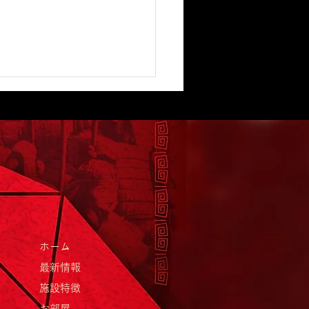
里新酒まつりとグランピ
の魅力を満喫！
ホーム
最新情報
施設特徴
お部屋