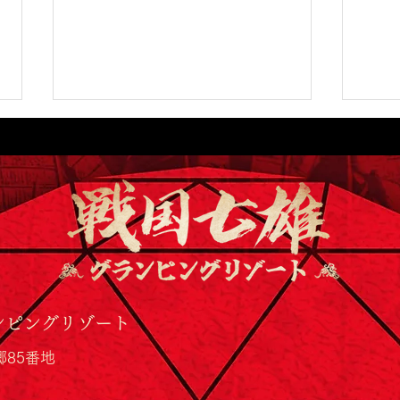
【メディア出演📺】戦国七雄
久留
グランピングリゾートの「投
ング
ンピングリゾート
壺」がフジテレビ『ぽかぽ
郷85番地
か』に登場しました